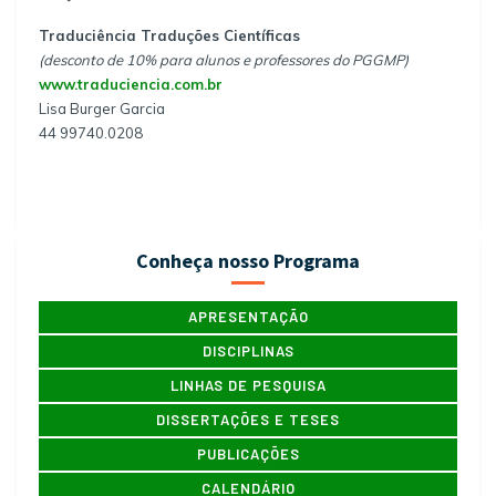
Traduciência Traduções Científicas
(desconto de 10% para alunos e professores do PGGMP)
www.traduciencia.com.br
L
isa Burger Garcia
44 99740.0208
Conheça nosso Programa
APRESENTAÇÃO
DISCIPLINAS
LINHAS DE PESQUISA
DISSERTAÇÕES E TESES
PUBLICAÇÕES
CALENDÁRIO