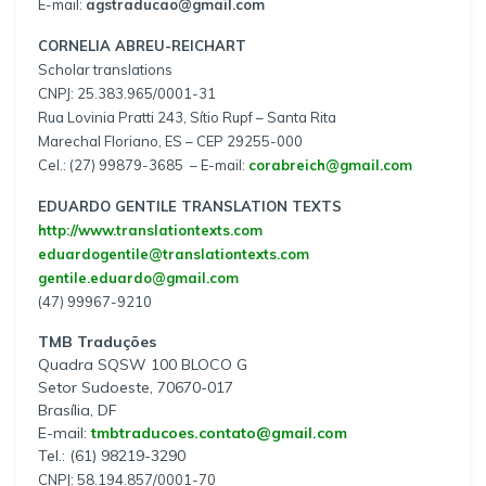
E-mail:
agstraducao@gmail.com
CORNELIA ABREU-REICHART
Scholar translations
CNPJ: 25.383.965/0001-31
Rua Lovinia Pratti 243, Sítio Rupf – Santa Rita
Marechal Floriano, ES – CEP 29255-000
Cel.: (27) 99879-3685 – E-mail:
corabreich@gmail.com
EDUARDO GENTILE TRANSLATION TEXTS
http://www.translationtexts.com
eduardogentile@translationtexts.com
gentile.eduardo@gmail.com
(47) 99967-9210
TMB Traduções
Quadra SQSW 100 BLOCO G
Setor Sudoeste, 70670-017
Brasília, DF
E-mail:
tmbtraducoes.contato@gmail.com
Tel.: (61) 98219-3290
CNPJ: 58.194.857/0001-70