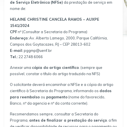
de Serviço Eletrônica
(NFSe)
da prestação de serviço em
nome de:
HELAINE CHRISTINE CANCELA RAMOS – AUXPE
1541/2024
CPF
nº (Consultar a Secretaria do Programa)
Endereço:
Av. Alberto Lamego, 2000, Parque Califórnia,
Campos dos Goytacazes, RJ – CEP 28013-602
E-mail:
pggmp@uenf.br
Tel.:
22 2748 6066
Anexar uma
cópia do artigo científico
. (sempre que
possível, constar o título do artigo traduzido na NFS)
O solicitante deverá encaminhar a NFSe e a cópia do artigo
científico à Secretaria do Programa, informando os
dados
para reembolso
ou
pagamento
(nome do favorecido,
Banco, nº da agencia e nº da conta corrente).
Recomendamos sempre, consultar a Secretaria do
Programa,
antes de finalizar a prestação do serviço
. a fim
de verificar disponibilidade de recursos para o pagamento ou