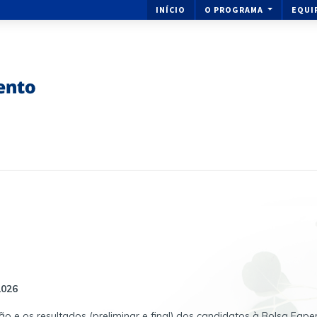
INÍCIO
O PROGRAMA
EQUI
2026
ão e os resultados (preliminar e final) dos candidatos à Bolsa Faper