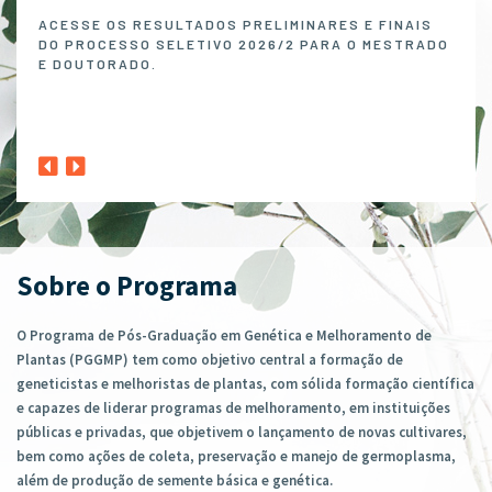
Melh
ACESSE OS RESULTADOS PRELIMINARES E FINAIS
DO PROCESSO SELETIVO 2026/2 PARA O MESTRADO
O P
E DOUTORADO.
NO 
MELH
ABER
1º A
CLIQ
Sobre o Programa
O Programa de Pós-Graduação em Genética e Melhoramento de
Plantas (PGGMP) tem como objetivo central a formação de
geneticistas e melhoristas de plantas, com sólida formação científica
e capazes de liderar programas de melhoramento, em instituições
públicas e privadas, que objetivem o lançamento de novas cultivares,
bem como ações de coleta, preservação e manejo de germoplasma,
além de produção de semente básica e genética.