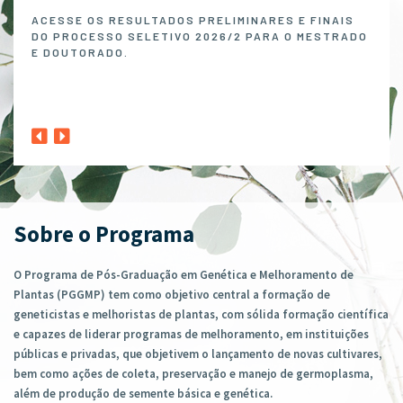
Melh
ACESSE OS RESULTADOS PRELIMINARES E FINAIS
DO PROCESSO SELETIVO 2026/2 PARA O MESTRADO
O P
E DOUTORADO.
NO 
MELH
ABER
1º A
CLIQ
Sobre o Programa
O Programa de Pós-Graduação em Genética e Melhoramento de
Plantas (PGGMP) tem como objetivo central a formação de
geneticistas e melhoristas de plantas, com sólida formação científica
e capazes de liderar programas de melhoramento, em instituições
públicas e privadas, que objetivem o lançamento de novas cultivares,
bem como ações de coleta, preservação e manejo de germoplasma,
além de produção de semente básica e genética.