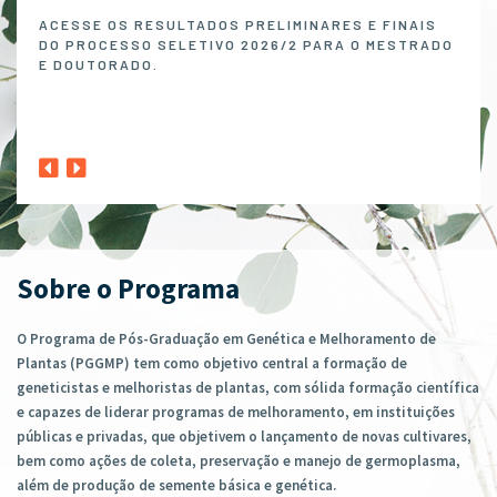
Melh
ACESSE OS RESULTADOS PRELIMINARES E FINAIS
DO PROCESSO SELETIVO 2026/2 PARA O MESTRADO
O P
E DOUTORADO.
NO 
MELH
ABER
1º A
CLIQ
Sobre o Programa
O Programa de Pós-Graduação em Genética e Melhoramento de
Plantas (PGGMP) tem como objetivo central a formação de
geneticistas e melhoristas de plantas, com sólida formação científica
e capazes de liderar programas de melhoramento, em instituições
públicas e privadas, que objetivem o lançamento de novas cultivares,
bem como ações de coleta, preservação e manejo de germoplasma,
além de produção de semente básica e genética.