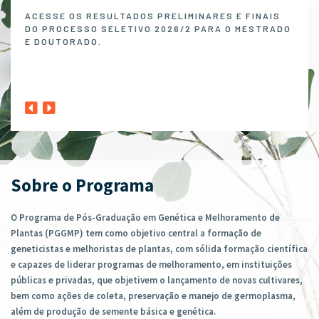
Melh
ACESSE OS RESULTADOS PRELIMINARES E FINAIS
DO PROCESSO SELETIVO 2026/2 PARA O MESTRADO
O P
E DOUTORADO.
NO 
MELH
ABER
1º A
CLIQ
Sobre o Programa
O Programa de Pós-Graduação em Genética e Melhoramento de
Plantas (PGGMP) tem como objetivo central a formação de
geneticistas e melhoristas de plantas, com sólida formação científica
e capazes de liderar programas de melhoramento, em instituições
públicas e privadas, que objetivem o lançamento de novas cultivares,
bem como ações de coleta, preservação e manejo de germoplasma,
além de produção de semente básica e genética.