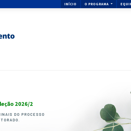
INÍCIO
O PROGRAMA
EQUI
eleção 2026/2
Ingresse no Mestrado ou 
Melhoramento de Plantas
FINAIS DO PROCESSO
UTORADO.
O PROCESSO SELETIVO PARA I
DOUTORADO EM GENÉTICA E M