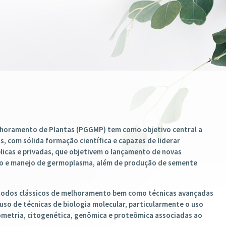
JÁ ESTÁ ABERTO E AS INSCRIÇ
31/05/2026.
CLIQUE ACIMA E SAIBA MAIS
horamento de Plantas (PGGMP) tem como objetivo central a
, com sólida formação científica e capazes de liderar
icas e privadas, que objetivem o lançamento de novas
ção e manejo de germoplasma, além de produção de semente
todos clássicos de melhoramento bem como técnicas avançadas
so de técnicas de biologia molecular, particularmente o uso
metria, citogenética, genômica e proteômica associadas ao