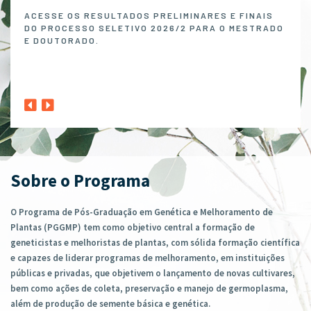
Melh
ACESSE OS RESULTADOS PRELIMINARES E FINAIS
DO PROCESSO SELETIVO 2026/2 PARA O MESTRADO
O P
E DOUTORADO.
NO 
MELH
ABER
1º A
CLIQ
Sobre o Programa
O Programa de Pós-Graduação em Genética e Melhoramento de
Plantas (PGGMP) tem como objetivo central a formação de
geneticistas e melhoristas de plantas, com sólida formação científica
e capazes de liderar programas de melhoramento, em instituições
públicas e privadas, que objetivem o lançamento de novas cultivares,
bem como ações de coleta, preservação e manejo de germoplasma,
além de produção de semente básica e genética.