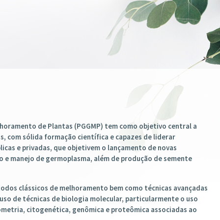
JÁ ESTÁ ABERTO E AS INSCRIÇ
31/05/2026.
CLIQUE ACIMA E SAIBA MAIS
horamento de Plantas (PGGMP) tem como objetivo central a
, com sólida formação científica e capazes de liderar
icas e privadas, que objetivem o lançamento de novas
ção e manejo de germoplasma, além de produção de semente
todos clássicos de melhoramento bem como técnicas avançadas
so de técnicas de biologia molecular, particularmente o uso
metria, citogenética, genômica e proteômica associadas ao