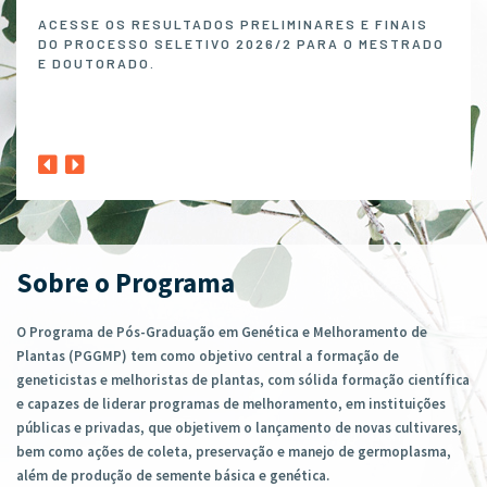
Melh
ACESSE OS RESULTADOS PRELIMINARES E FINAIS
DO PROCESSO SELETIVO 2026/2 PARA O MESTRADO
O P
E DOUTORADO.
NO 
MELH
ABER
1º A
CLIQ
Sobre o Programa
O Programa de Pós-Graduação em Genética e Melhoramento de
Plantas (PGGMP) tem como objetivo central a formação de
geneticistas e melhoristas de plantas, com sólida formação científica
e capazes de liderar programas de melhoramento, em instituições
públicas e privadas, que objetivem o lançamento de novas cultivares,
bem como ações de coleta, preservação e manejo de germoplasma,
além de produção de semente básica e genética.