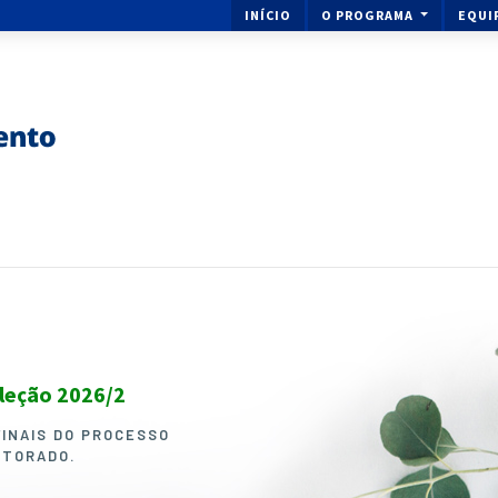
INÍCIO
O PROGRAMA
EQUI
eleção 2026/2
Ingresse no Mestrado ou 
Melhoramento de Plantas
FINAIS DO PROCESSO
UTORADO.
O PROCESSO SELETIVO PARA I
DOUTORADO EM GENÉTICA E M