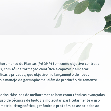
JÁ ESTÁ ABERTO E AS INSCRIÇ
31/05/2026.
CLIQUE ACIMA E SAIBA MAIS
horamento de Plantas (PGGMP) tem como objetivo central a
, com sólida formação científica e capazes de liderar
icas e privadas, que objetivem o lançamento de novas
ção e manejo de germoplasma, além de produção de semente
todos clássicos de melhoramento bem como técnicas avançadas
so de técnicas de biologia molecular, particularmente o uso
metria, citogenética, genômica e proteômica associadas ao