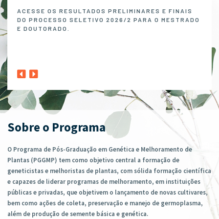
Melh
ACESSE OS RESULTADOS PRELIMINARES E FINAIS
DO PROCESSO SELETIVO 2026/2 PARA O MESTRADO
O P
E DOUTORADO.
NO 
MELH
ABER
1º A
CLIQ
Sobre o Programa
O Programa de Pós-Graduação em Genética e Melhoramento de
Plantas (PGGMP) tem como objetivo central a formação de
geneticistas e melhoristas de plantas, com sólida formação científica
e capazes de liderar programas de melhoramento, em instituições
públicas e privadas, que objetivem o lançamento de novas cultivares,
bem como ações de coleta, preservação e manejo de germoplasma,
além de produção de semente básica e genética.