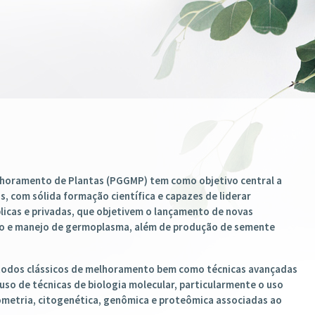
JÁ ESTÁ ABERTO E AS INSCRIÇ
31/05/2026.
CLIQUE ACIMA E SAIBA MAIS
horamento de Plantas (PGGMP) tem como objetivo central a
, com sólida formação científica e capazes de liderar
icas e privadas, que objetivem o lançamento de novas
ção e manejo de germoplasma, além de produção de semente
todos clássicos de melhoramento bem como técnicas avançadas
so de técnicas de biologia molecular, particularmente o uso
metria, citogenética, genômica e proteômica associadas ao