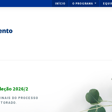
INÍCIO
O PROGRAMA
EQUI
eleção 2026/2
Ingresse no Mestrado ou 
Melhoramento de Plantas
FINAIS DO PROCESSO
UTORADO.
O PROCESSO SELETIVO PARA I
DOUTORADO EM GENÉTICA E M