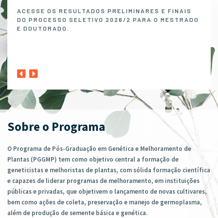
Melh
ACESSE OS RESULTADOS PRELIMINARES E FINAIS
DO PROCESSO SELETIVO 2026/2 PARA O MESTRADO
O P
E DOUTORADO.
NO 
MELH
ABER
1º A
CLIQ
Sobre o Programa
O Programa de Pós-Graduação em Genética e Melhoramento de
Plantas (PGGMP) tem como objetivo central a formação de
geneticistas e melhoristas de plantas, com sólida formação científica
e capazes de liderar programas de melhoramento, em instituições
públicas e privadas, que objetivem o lançamento de novas cultivares,
bem como ações de coleta, preservação e manejo de germoplasma,
além de produção de semente básica e genética.