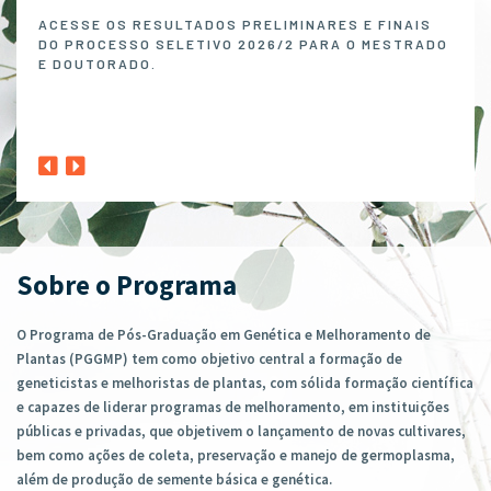
Melh
ACESSE OS RESULTADOS PRELIMINARES E FINAIS
DO PROCESSO SELETIVO 2026/2 PARA O MESTRADO
O P
E DOUTORADO.
NO 
MELH
ABER
1º A
CLIQ
Sobre o Programa
O Programa de Pós-Graduação em Genética e Melhoramento de
Plantas (PGGMP) tem como objetivo central a formação de
geneticistas e melhoristas de plantas, com sólida formação científica
e capazes de liderar programas de melhoramento, em instituições
públicas e privadas, que objetivem o lançamento de novas cultivares,
bem como ações de coleta, preservação e manejo de germoplasma,
além de produção de semente básica e genética.