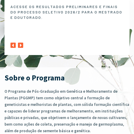
Melh
ACESSE OS RESULTADOS PRELIMINARES E FINAIS
DO PROCESSO SELETIVO 2026/2 PARA O MESTRADO
O P
E DOUTORADO.
NO 
MELH
ABER
1º A
CLIQ
Sobre o Programa
O Programa de Pós-Graduação em Genética e Melhoramento de
Plantas (PGGMP) tem como objetivo central a formação de
geneticistas e melhoristas de plantas, com sólida formação científica
e capazes de liderar programas de melhoramento, em instituições
públicas e privadas, que objetivem o lançamento de novas cultivares,
bem como ações de coleta, preservação e manejo de germoplasma,
além de produção de semente básica e genética.