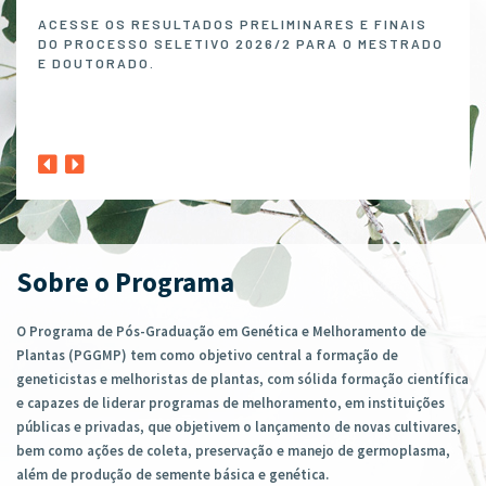
Melh
ACESSE OS RESULTADOS PRELIMINARES E FINAIS
DO PROCESSO SELETIVO 2026/2 PARA O MESTRADO
O P
E DOUTORADO.
NO 
MELH
ABER
1º A
CLIQ
Sobre o Programa
O Programa de Pós-Graduação em Genética e Melhoramento de
Plantas (PGGMP) tem como objetivo central a formação de
geneticistas e melhoristas de plantas, com sólida formação científica
e capazes de liderar programas de melhoramento, em instituições
públicas e privadas, que objetivem o lançamento de novas cultivares,
bem como ações de coleta, preservação e manejo de germoplasma,
além de produção de semente básica e genética.