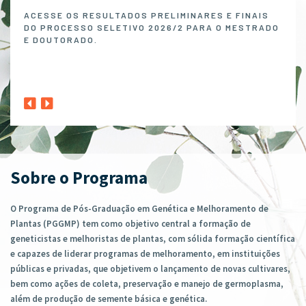
Melh
ACESSE OS RESULTADOS PRELIMINARES E FINAIS
DO PROCESSO SELETIVO 2026/2 PARA O MESTRADO
O P
E DOUTORADO.
NO 
MELH
ABER
1º A
CLIQ
Sobre o Programa
O Programa de Pós-Graduação em Genética e Melhoramento de
Plantas (PGGMP) tem como objetivo central a formação de
geneticistas e melhoristas de plantas, com sólida formação científica
e capazes de liderar programas de melhoramento, em instituições
públicas e privadas, que objetivem o lançamento de novas cultivares,
bem como ações de coleta, preservação e manejo de germoplasma,
além de produção de semente básica e genética.