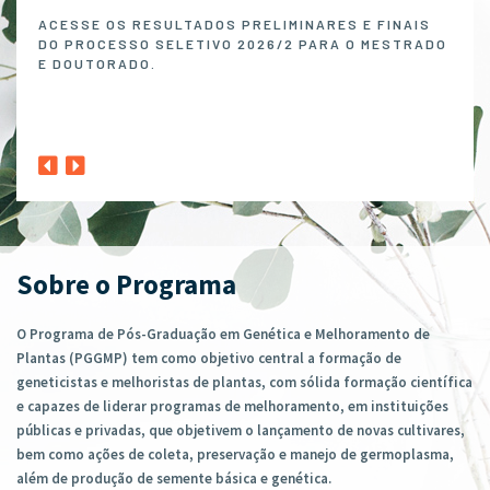
Melh
ACESSE OS RESULTADOS PRELIMINARES E FINAIS
DO PROCESSO SELETIVO 2026/2 PARA O MESTRADO
O P
E DOUTORADO.
NO 
MELH
ABER
1º A
CLIQ
Sobre o Programa
O Programa de Pós-Graduação em Genética e Melhoramento de
Plantas (PGGMP) tem como objetivo central a formação de
geneticistas e melhoristas de plantas, com sólida formação científica
e capazes de liderar programas de melhoramento, em instituições
públicas e privadas, que objetivem o lançamento de novas cultivares,
bem como ações de coleta, preservação e manejo de germoplasma,
além de produção de semente básica e genética.