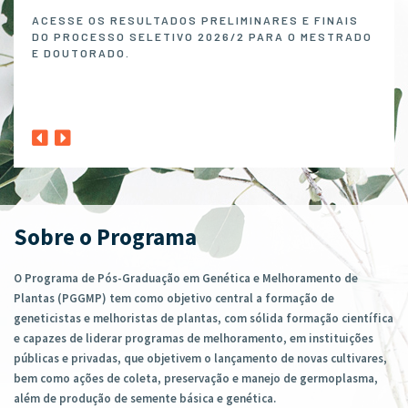
Melh
ACESSE OS RESULTADOS PRELIMINARES E FINAIS
DO PROCESSO SELETIVO 2026/2 PARA O MESTRADO
O P
E DOUTORADO.
NO 
MELH
ABER
1º A
CLIQ
Sobre o Programa
O Programa de Pós-Graduação em Genética e Melhoramento de
Plantas (PGGMP) tem como objetivo central a formação de
geneticistas e melhoristas de plantas, com sólida formação científica
e capazes de liderar programas de melhoramento, em instituições
públicas e privadas, que objetivem o lançamento de novas cultivares,
bem como ações de coleta, preservação e manejo de germoplasma,
além de produção de semente básica e genética.