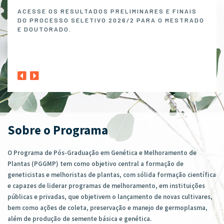
Melh
ACESSE OS RESULTADOS PRELIMINARES E FINAIS
DO PROCESSO SELETIVO 2026/2 PARA O MESTRADO
O P
E DOUTORADO.
NO 
MELH
ABER
1º A
CLIQ
Sobre o Programa
O Programa de Pós-Graduação em Genética e Melhoramento de
Plantas (PGGMP) tem como objetivo central a formação de
geneticistas e melhoristas de plantas, com sólida formação científica
e capazes de liderar programas de melhoramento, em instituições
públicas e privadas, que objetivem o lançamento de novas cultivares,
bem como ações de coleta, preservação e manejo de germoplasma,
além de produção de semente básica e genética.