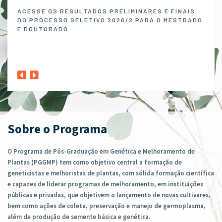
Melh
ACESSE OS RESULTADOS PRELIMINARES E FINAIS
DO PROCESSO SELETIVO 2026/2 PARA O MESTRADO
O P
E DOUTORADO.
NO 
MELH
ABER
1º A
CLIQ
Sobre o Programa
O Programa de Pós-Graduação em Genética e Melhoramento de
Plantas (PGGMP) tem como objetivo central a formação de
geneticistas e melhoristas de plantas, com sólida formação científica
e capazes de liderar programas de melhoramento, em instituições
públicas e privadas, que objetivem o lançamento de novas cultivares,
bem como ações de coleta, preservação e manejo de germoplasma,
além de produção de semente básica e genética.