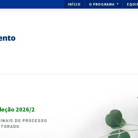
INÍCIO
O PROGRAMA
EQUI
eleção 2026/2
Ingresse no Mestrado ou 
Melhoramento de Plantas
FINAIS DO PROCESSO
UTORADO.
O PROCESSO SELETIVO PARA I
DOUTORADO EM GENÉTICA E M