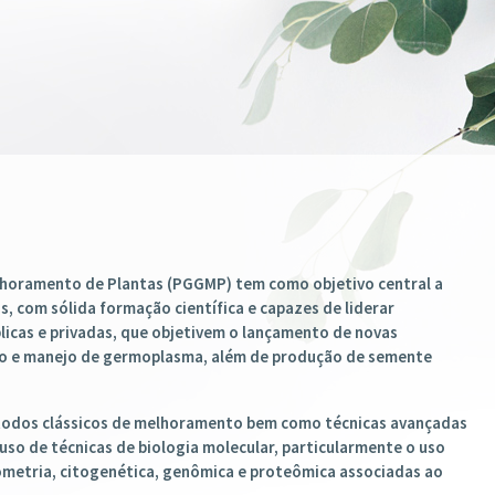
JÁ ESTÁ ABERTO E AS INSCRIÇ
31/05/2026.
CLIQUE ACIMA E SAIBA MAIS
horamento de Plantas (PGGMP) tem como objetivo central a
, com sólida formação científica e capazes de liderar
icas e privadas, que objetivem o lançamento de novas
ção e manejo de germoplasma, além de produção de semente
todos clássicos de melhoramento bem como técnicas avançadas
so de técnicas de biologia molecular, particularmente o uso
metria, citogenética, genômica e proteômica associadas ao