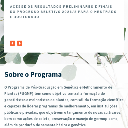
Melh
ACESSE OS RESULTADOS PRELIMINARES E FINAIS
DO PROCESSO SELETIVO 2026/2 PARA O MESTRADO
O P
E DOUTORADO.
NO 
MELH
ABER
1º A
CLIQ
Sobre o Programa
O Programa de Pós-Graduação em Genética e Melhoramento de
Plantas (PGGMP) tem como objetivo central a formação de
geneticistas e melhoristas de plantas, com sólida formação científica
e capazes de liderar programas de melhoramento, em instituições
públicas e privadas, que objetivem o lançamento de novas cultivares,
bem como ações de coleta, preservação e manejo de germoplasma,
além de produção de semente básica e genética.