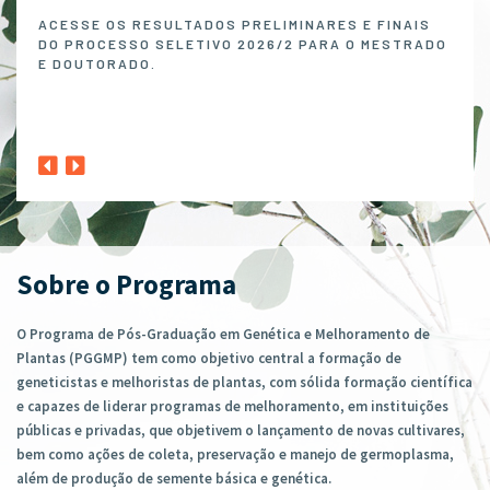
Melh
ACESSE OS RESULTADOS PRELIMINARES E FINAIS
DO PROCESSO SELETIVO 2026/2 PARA O MESTRADO
O P
E DOUTORADO.
NO 
MELH
ABER
1º A
CLIQ
Sobre o Programa
O Programa de Pós-Graduação em Genética e Melhoramento de
Plantas (PGGMP) tem como objetivo central a formação de
geneticistas e melhoristas de plantas, com sólida formação científica
e capazes de liderar programas de melhoramento, em instituições
públicas e privadas, que objetivem o lançamento de novas cultivares,
bem como ações de coleta, preservação e manejo de germoplasma,
além de produção de semente básica e genética.