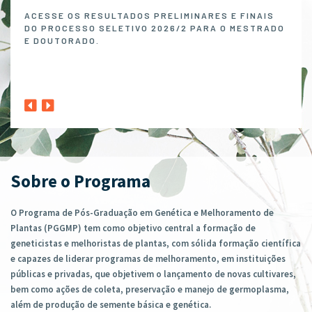
Melh
ACESSE OS RESULTADOS PRELIMINARES E FINAIS
DO PROCESSO SELETIVO 2026/2 PARA O MESTRADO
O P
E DOUTORADO.
NO 
MELH
ABER
1º A
CLIQ
Sobre o Programa
O Programa de Pós-Graduação em Genética e Melhoramento de
Plantas (PGGMP) tem como objetivo central a formação de
geneticistas e melhoristas de plantas, com sólida formação científica
e capazes de liderar programas de melhoramento, em instituições
públicas e privadas, que objetivem o lançamento de novas cultivares,
bem como ações de coleta, preservação e manejo de germoplasma,
além de produção de semente básica e genética.