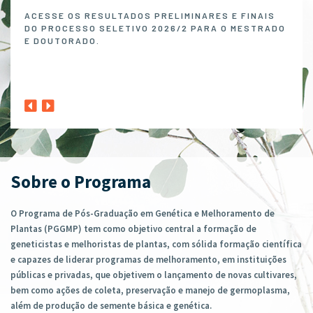
Melh
ACESSE OS RESULTADOS PRELIMINARES E FINAIS
DO PROCESSO SELETIVO 2026/2 PARA O MESTRADO
O P
E DOUTORADO.
NO 
MELH
ABER
1º A
CLIQ
Sobre o Programa
O Programa de Pós-Graduação em Genética e Melhoramento de
Plantas (PGGMP) tem como objetivo central a formação de
geneticistas e melhoristas de plantas, com sólida formação científica
e capazes de liderar programas de melhoramento, em instituições
públicas e privadas, que objetivem o lançamento de novas cultivares,
bem como ações de coleta, preservação e manejo de germoplasma,
além de produção de semente básica e genética.